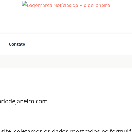
Contato
oriodejaneiro.com.
site, coletamos os dados mostrados no formulár