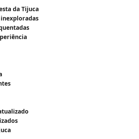
sta da Tijuca
 inexploradas
equentadas
xperiência
a
ntes
tualizado
lizados
juca